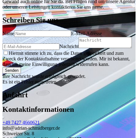
Gewand auch online für Sie da. Bei Fragen rund um unsere Agentur
oder unseren Leistungen kontaktieren Sie uns gerne.
Schreiben Sie uns
Name
E-Mail-Adresse
Nachricht
Hiermit stimme ich zu, dass die Daten gespeichert und zum
Zweck der Kontaktaufnahme verarbeitet werden. Mir ist bekannt,
dass ich meine Einwilligung jederzeit widerrufen kann.
Senden
Ihre Nachricht wurde erfolgreich gesendet.
Es ist ein Fehler aufgetreten.
Anfahrt
Kontaktinformationen
+49 7427 4660621
info@adrian-schmidberger.de
Schweizer Str. 8